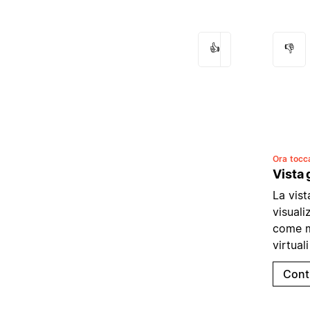
👍
👎
Ora tocca
Vista 
La vist
visuali
come mo
virtual
Cont