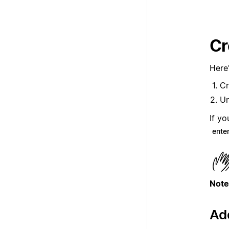
Cr
Here
Cr
U
If yo
ente
Note
Add