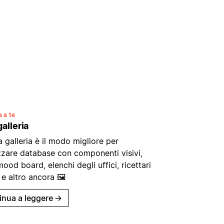
 a te
galleria
a galleria è il modo migliore per
zzare database con componenti visivi,
od board, elenchi degli uffici, ricettari
i e altro ancora 🖼️
inua a leggere
→