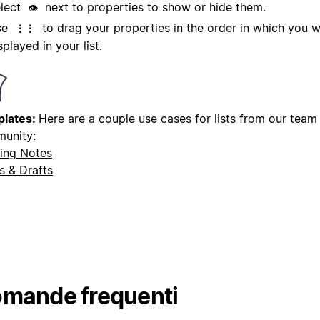
lect
next to properties to show or hide them.
👁️
se
to drag your properties in the order in which you 
⋮⋮
splayed in your list.
lates:
Here are a couple use cases for lists from our team
unity:
ing Notes
s & Drafts
mande frequenti