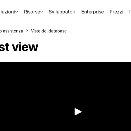
luzioni
Risorse
Sviluppatori
Enterprise
Prezzi
o assistenza
Viste del database
st view
Riproduci