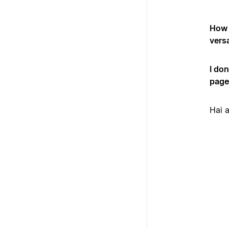
How c
vers
I do
page
Hai 