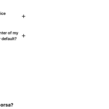
vice
nter of my
 default?
isorsa?