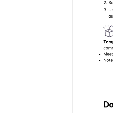
Se
U
di
Temp
comm
Meet
Note
Do