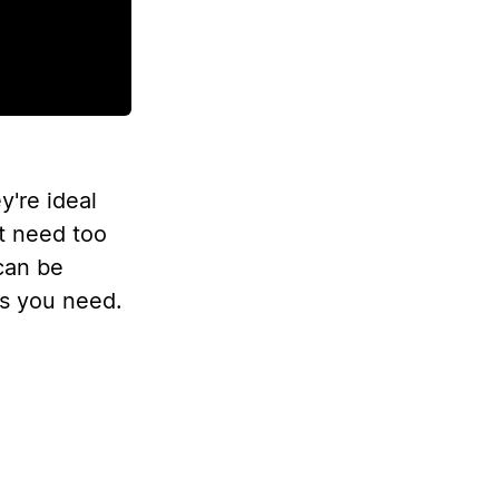
y're ideal
't need too
 can be
as you need.