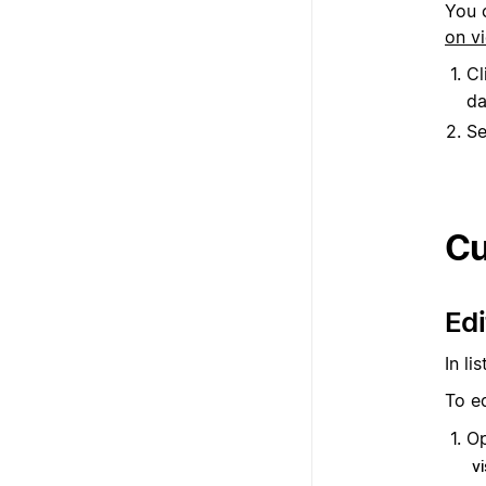
You c
on v
Cl
da
Se
Cu
Edi
In li
To ed
Op
vi