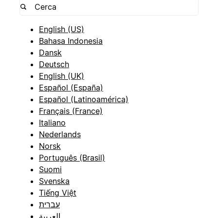
English (US)
Bahasa Indonesia
Dansk
Deutsch
English (UK)
Español (España)
Español (Latinoamérica)
Français (France)
Italiano
Nederlands
Norsk
Português (Brasil)
Suomi
Svenska
Tiếng Việt
עברית
العربية