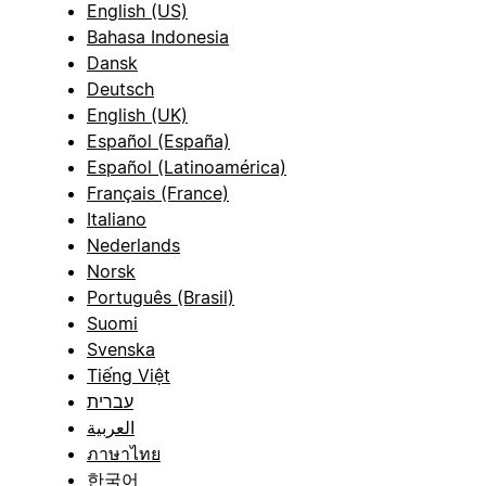
English (US)
Bahasa Indonesia
Dansk
Deutsch
English (UK)
Español (España)
Español (Latinoamérica)
Français (France)
Italiano
Nederlands
Norsk
Português (Brasil)
Suomi
Svenska
Tiếng Việt
עברית
العربية
ภาษาไทย
한국어