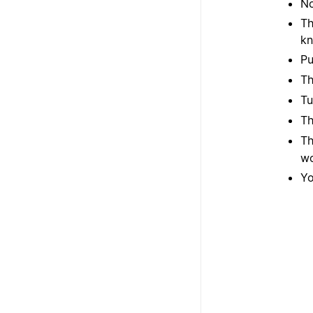
No
Th
kn
Pu
T
Tu
T
T
wo
Y