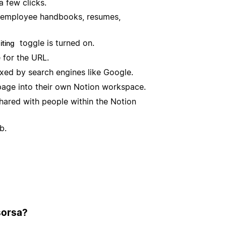
a few clicks.
 as employee handbooks, resumes,
toggle is turned on.
iting
 for the URL.
xed by search engines like Google.
page into their own Notion workspace.
hared with people within the Notion
b.
isorsa?