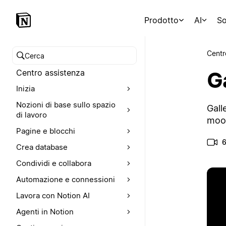
Prodotto
AI
So
Centr
Cerca nel Centro assistenza
G
Centro assistenza
Inizia
Nozioni di base sullo spazio
Gall
di lavoro
mood
Pagine e blocchi
6
Crea database
Condividi e collabora
Automazione e connessioni
Lavora con Notion AI
Agenti in Notion