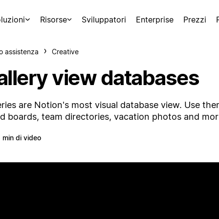
luzioni
Risorse
Sviluppatori
Enterprise
Prezzi
o assistenza
Creative
allery view databases
eries are Notion's most visual database view. Use th
 boards, team directories, vacation photos and mor
 min di video