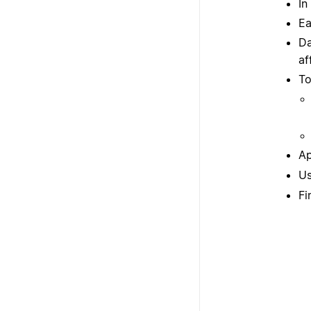
In
Ea
Da
af
To
Ap
Us
Fi