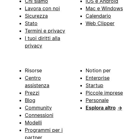
Chi siamo
iOS e Android
Lavora con noi
Mac e Windows
Sicurezza
Calendario
Stato
Web Clipper
Termini e privacy
I tuoi diritti alla
privacy
Risorse
Notion per
Centro
Enterprise
assistenza
Startup
Prezzi
Piccole imprese
Blog
Personale
Community
Esplora altro
→
Connessioni
Modelli
Programmi per i
partner