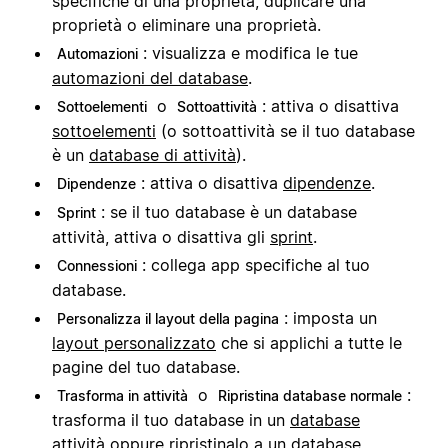
specifiche di una proprietà, duplicare una
proprietà o eliminare una proprietà.
: visualizza e modifica le tue
Automazioni
automazioni del database
.
o
: attiva o disattiva
Sottoelementi
Sottoattività
sottoelementi
(o sottoattività se il tuo database
è un
database di attività
).
: attiva o disattiva
dipendenze
.
Dipendenze
: se il tuo database è un database
Sprint
attività, attiva o disattiva gli
sprint
.
: collega app specifiche al tuo
Connessioni
database.
: imposta un
Personalizza il layout della pagina
layout personalizzato
che si applichi a tutte le
pagine del tuo database.
o
:
Trasforma in attività
Ripristina database normale
trasforma il tuo database in un
database
attività
oppure ripristinalo a un database