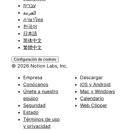
עברית
العربية
ภาษาไทย
한국어
日本語
简体中文
繁體中文
Configuración de cookies
© 2026 Notion Labs, Inc.
Empresa
Descargar
Conócenos
iOS y Android
Únete a nuestro
Mac y Windows
equipo
Calendario
Seguridad
Web Clipper
Estado
Términos de uso
y privacidad