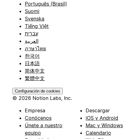
Português (Brasil)
Suomi
Svenska
Tiếng Việt
עברית
العربية
ภาษาไทย
한국어
日本語
简体中文
繁體中文
Configuración de cookies
© 2026 Notion Labs, Inc.
Empresa
Descargar
Conócenos
iOS y Android
Únete a nuestro
Mac y Windows
equipo
Calendario