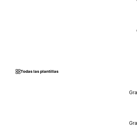
Todas las plantillas
Gra
Gra