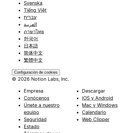
Svenska
Tiếng Việt
עברית
العربية
ภาษาไทย
한국어
日本語
简体中文
繁體中文
Configuración de cookies
© 2026 Notion Labs, Inc.
Empresa
Descargar
Conócenos
iOS y Android
Únete a nuestro
Mac y Windows
equipo
Calendario
Seguridad
Web Clipper
Estado