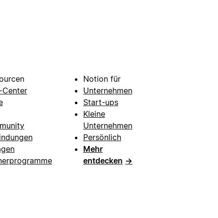
ourcen
Notion für
e-Center
Unternehmen
e
Start-ups
Kleine
munity
Unternehmen
indungen
Persönlich
agen
Mehr
nerprogramme
entdecken
→