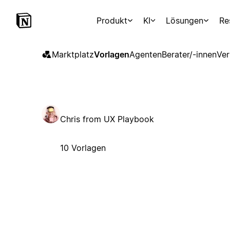
Produkt
KI
Lösungen
Re
Marktplatz
Vorlagen
Agenten
Berater/-innen
Ver
Chris from UX Playbook
10 Vorlagen