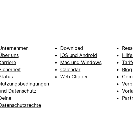
Unternehmen
Download
Ress
Über uns
iOS und Android
Hilf
Karriere
Mac und Windows
Tarif
Sicherheit
Calendar
Blog
Status
Web Clipper
Com
Nutzungsbedingungen
Verb
und Datenschutz
Vorl
Deine
Part
Datenschutzrechte