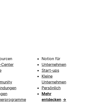
ourcen
Notion für
e-Center
Unternehmen
e
Start-ups
Kleine
munity
Unternehmen
indungen
Persönlich
agen
Mehr
nerprogramme
entdecken
→