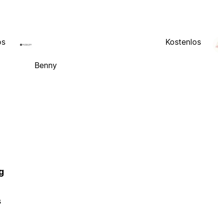
os
Kostenlos
Benny
g
s