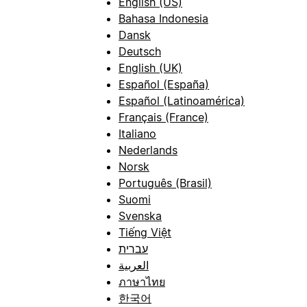
English (US)
Bahasa Indonesia
Dansk
Deutsch
English (UK)
Español (España)
Español (Latinoamérica)
Français (France)
Italiano
Nederlands
Norsk
Português (Brasil)
Suomi
Svenska
Tiếng Việt
עברית
العربية
ภาษาไทย
한국어