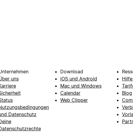
Unternehmen
Download
Ress
Über uns
iOS und Android
Hilf
Karriere
Mac und Windows
Tarif
Sicherheit
Calendar
Blog
Status
Web Clipper
Com
Nutzungsbedingungen
Verb
und Datenschutz
Vorl
Deine
Part
Datenschutzrechte