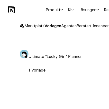
Produkt
KI
Lösungen
Re
Marktplatz
Vorlagen
Agenten
Berater/-innen
Ver
Ultimate "Lucky Girl" Planner
1 Vorlage