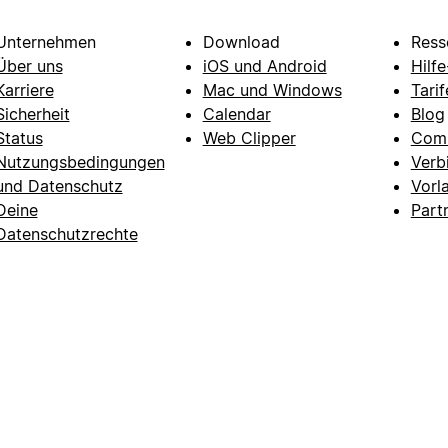
Unternehmen
Download
Ress
Über uns
iOS und Android
Hilf
Karriere
Mac und Windows
Tarif
Sicherheit
Calendar
Blog
Status
Web Clipper
Com
Nutzungsbedingungen
Verb
und Datenschutz
Vorl
Deine
Part
Datenschutzrechte