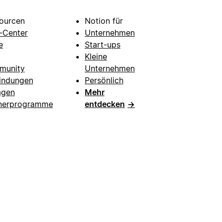
ourcen
Notion für
e-Center
Unternehmen
e
Start-ups
Kleine
munity
Unternehmen
indungen
Persönlich
agen
Mehr
nerprogramme
entdecken
→