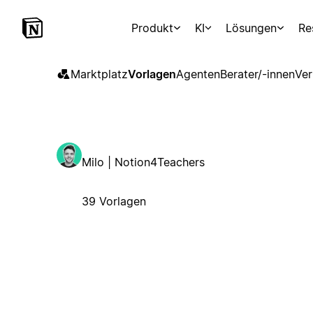
Produkt
KI
Lösungen
Re
Marktplatz
Vorlagen
Agenten
Berater/-innen
Ver
Milo | Notion4Teachers
39 Vorlagen