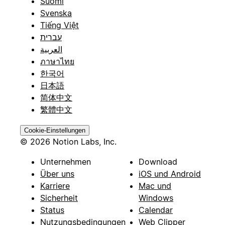
Suomi
Svenska
Tiếng Việt
עברית
العربية
ภาษาไทย
한국어
日本語
简体中文
繁體中文
Cookie-Einstellungen
© 2026 Notion Labs, Inc.
Unternehmen
Download
Über uns
iOS und Android
Karriere
Mac und
Sicherheit
Windows
Status
Calendar
Nutzungsbedingungen
Web Clipper