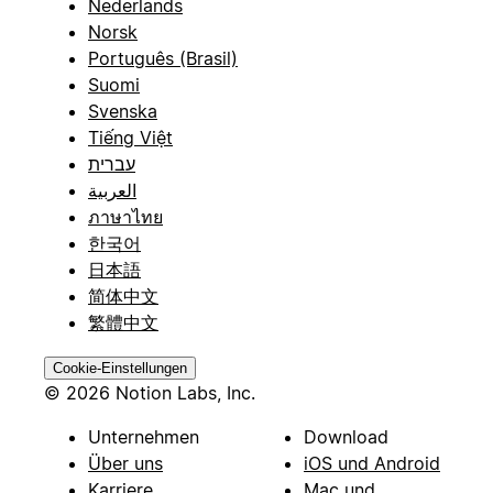
Nederlands
Norsk
Português (Brasil)
Suomi
Svenska
Tiếng Việt
עברית
العربية
ภาษาไทย
한국어
日本語
简体中文
繁體中文
Cookie-Einstellungen
© 2026 Notion Labs, Inc.
Unternehmen
Download
Über uns
iOS und Android
Karriere
Mac und