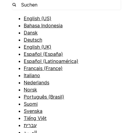
English (US)
Bahasa Indonesia
Dansk
Deutsch
English (UK)
Español (España)
Español (Latinoamérica)
Français (France)
Italiano
Nederlands
Norsk
Português (Brasil)
Suomi
Svenska
Tiếng Việt
עברית
العربية