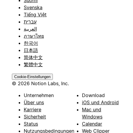
Suomi
Svenska
Tiếng Việt
עברית
العربية
ภาษาไทย
한국어
日本語
简体中文
繁體中文
Cookie-Einstellungen
© 2026 Notion Labs, Inc.
Unternehmen
Download
Über uns
iOS und Android
Karriere
Mac und
Sicherheit
Windows
Status
Calendar
Nutzungsbedingungen
Web Clipper