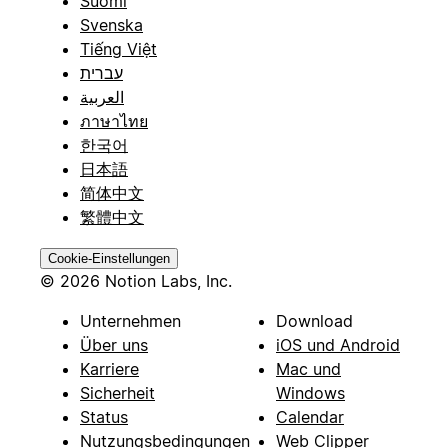
Suomi
Svenska
Tiếng Việt
עברית
العربية
ภาษาไทย
한국어
日本語
简体中文
繁體中文
Cookie-Einstellungen
© 2026 Notion Labs, Inc.
Unternehmen
Download
Über uns
iOS und Android
Karriere
Mac und
Sicherheit
Windows
Status
Calendar
Nutzungsbedingungen
Web Clipper