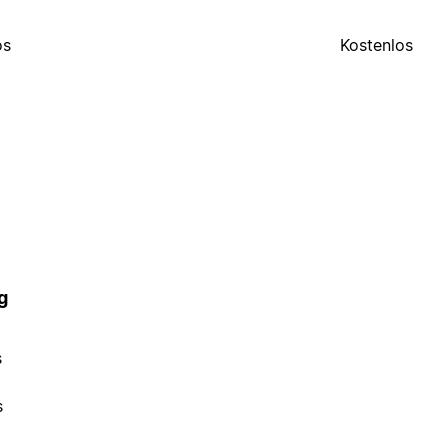
os
Kostenlos
g
s
s