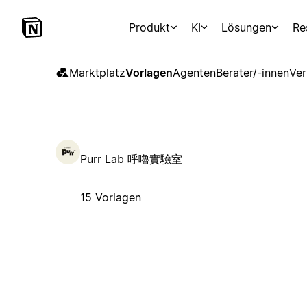
Produkt
KI
Lösungen
Re
Marktplatz
Vorlagen
Agenten
Berater/-innen
Ver
Purr Lab 呼嚕實驗室
15 Vorlagen