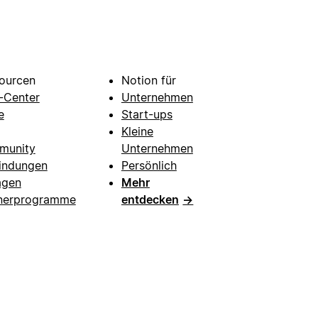
ourcen
Notion für
e-Center
Unternehmen
e
Start-ups
Kleine
munity
Unternehmen
indungen
Persönlich
agen
Mehr
nerprogramme
entdecken
→