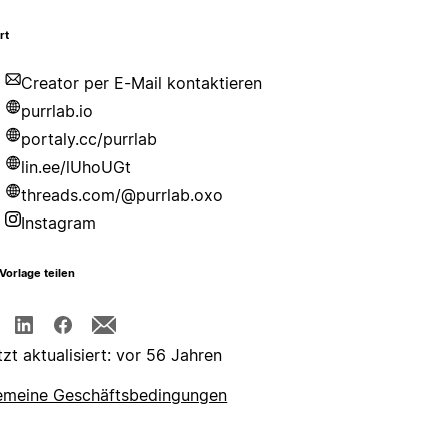
rt
Creator per E-Mail kontaktieren
purrlab.io
portaly.cc/purrlab
lin.ee/lUhoUGt
threads.com/@purrlab.oxo
Instagram
Vorlage teilen
tzt aktualisiert: vor 56 Jahren
emeine Geschäftsbedingungen