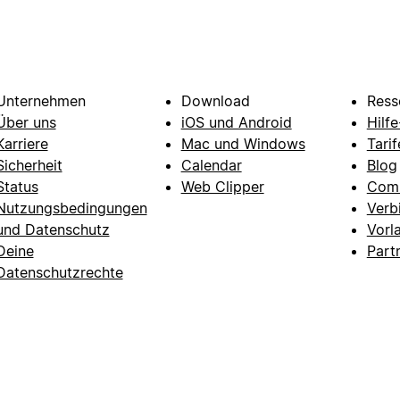
Unternehmen
Download
Ress
Über uns
iOS und Android
Hilf
Karriere
Mac und Windows
Tarif
Sicherheit
Calendar
Blog
Status
Web Clipper
Com
Nutzungsbedingungen
Verb
und Datenschutz
Vorl
Deine
Part
Datenschutzrechte