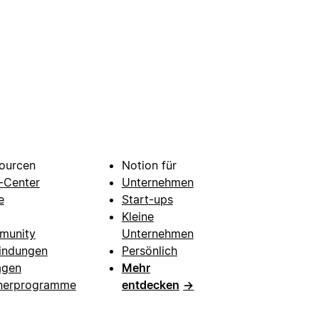
ourcen
Notion für
e-Center
Unternehmen
e
Start-ups
Kleine
munity
Unternehmen
indungen
Persönlich
agen
Mehr
nerprogramme
entdecken
→