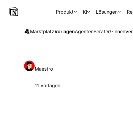
Produkt
KI
Lösungen
Re
Marktplatz
Vorlagen
Agenten
Berater/-innen
Ver
Maestro
11 Vorlagen