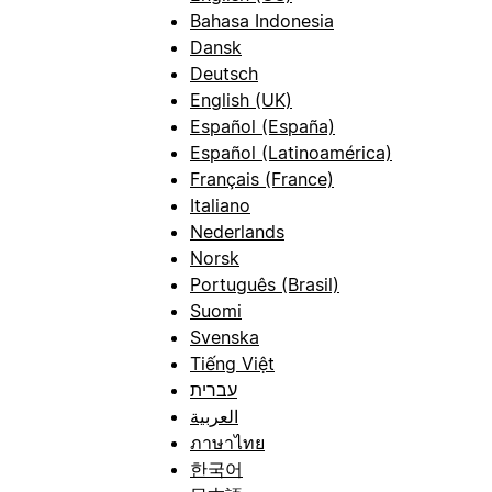
Bahasa Indonesia
Dansk
Deutsch
English (UK)
Español (España)
Español (Latinoamérica)
Français (France)
Italiano
Nederlands
Norsk
Português (Brasil)
Suomi
Svenska
Tiếng Việt
עברית
العربية
ภาษาไทย
한국어