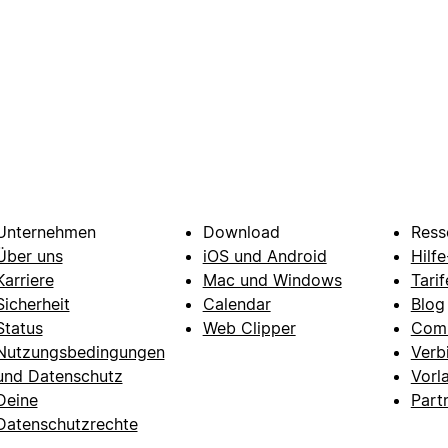
Unternehmen
Download
Ress
Über uns
iOS und Android
Hilf
Karriere
Mac und Windows
Tarif
Sicherheit
Calendar
Blog
Status
Web Clipper
Com
Nutzungsbedingungen
Verb
und Datenschutz
Vorl
Deine
Part
Datenschutzrechte