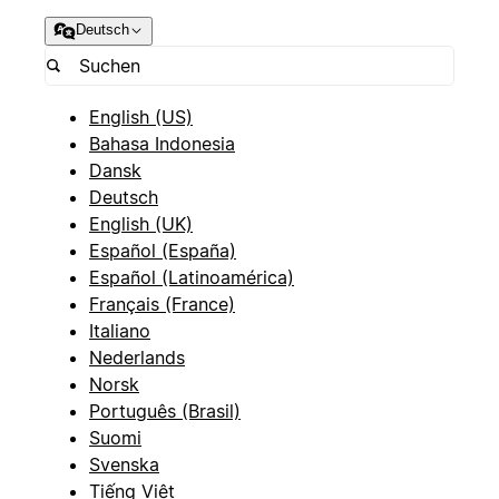
Deutsch
English (US)
Bahasa Indonesia
Dansk
Deutsch
English (UK)
Español (España)
Español (Latinoamérica)
Français (France)
Italiano
Nederlands
Norsk
Português (Brasil)
Suomi
Svenska
Tiếng Việt