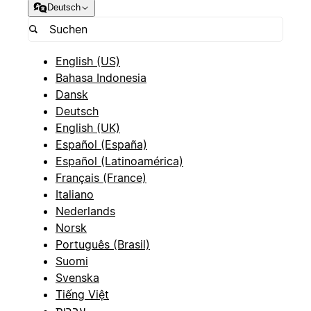
Deutsch
English (US)
Bahasa Indonesia
Dansk
Deutsch
English (UK)
Español (España)
Español (Latinoamérica)
Français (France)
Italiano
Nederlands
Norsk
Português (Brasil)
Suomi
Svenska
Tiếng Việt