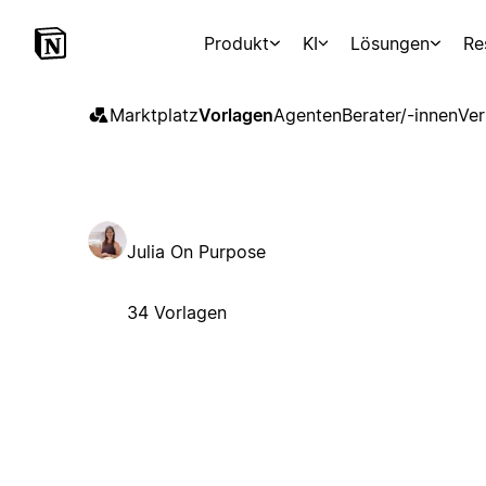
Produkt
KI
Lösungen
Re
Marktplatz
Vorlagen
Agenten
Berater/-innen
Ver
Julia On Purpose
34 Vorlagen