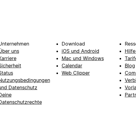
Unternehmen
Download
Ress
Über uns
iOS und Android
Hilf
Karriere
Mac und Windows
Tarif
Sicherheit
Calendar
Blog
Status
Web Clipper
Com
Nutzungsbedingungen
Verb
und Datenschutz
Vorl
Deine
Part
Datenschutzrechte