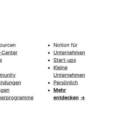
ourcen
Notion für
e-Center
Unternehmen
e
Start-ups
Kleine
munity
Unternehmen
indungen
Persönlich
agen
Mehr
nerprogramme
entdecken
→