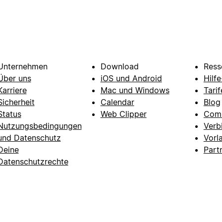
Unternehmen
Download
Ress
Über uns
iOS und Android
Hilf
Karriere
Mac und Windows
Tarif
Sicherheit
Calendar
Blog
Status
Web Clipper
Com
Nutzungsbedingungen
Verb
und Datenschutz
Vorl
Deine
Part
Datenschutzrechte