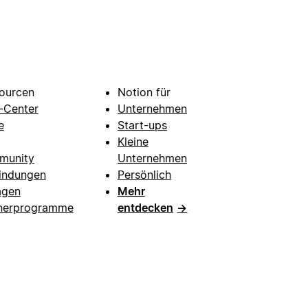
ourcen
Notion für
e-Center
Unternehmen
e
Start-ups
Kleine
munity
Unternehmen
indungen
Persönlich
agen
Mehr
nerprogramme
entdecken
→