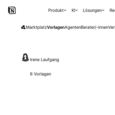
Produkt
KI
Lösungen
Re
Marktplatz
Vorlagen
Agenten
Berater/-innen
Ver
Irene Laufgang
6 Vorlagen