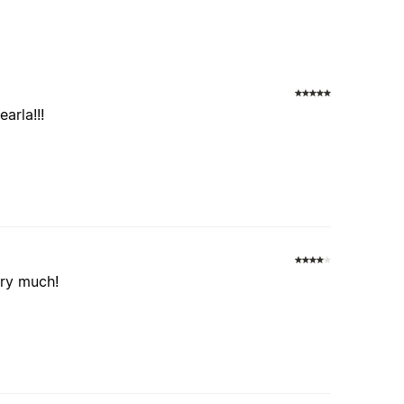
arla!!!
ery much!