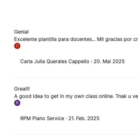
Genial
Excelente plantilla para docentes... Mil gracias por cre
C
Carla Julia Querales Cappello ·
20. Mai 2025
Great!!
A good idea to get in my own class online. Tnak u v
R
RPM Piano Service ·
21. Feb. 2025