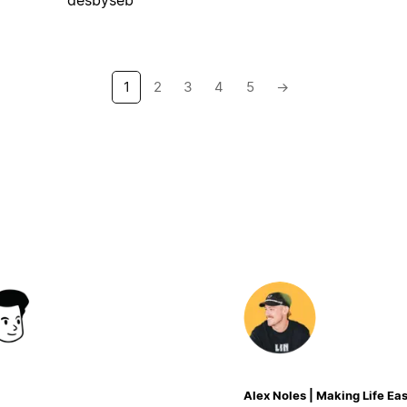
1
2
3
4
5
→
Alex Noles | Making Life Eas