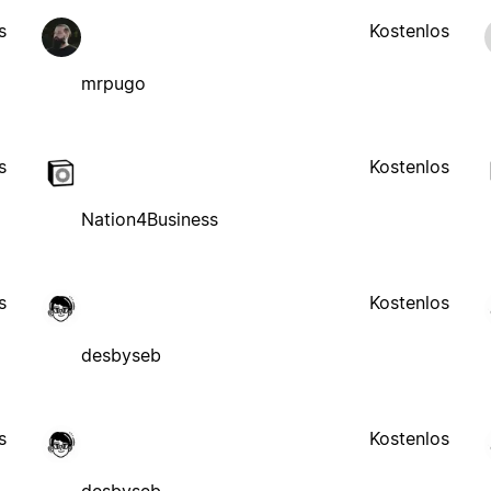
s
Kostenlos
mrpugo
s
Kostenlos
Nation4Business
s
Kostenlos
desbyseb
s
Kostenlos
desbyseb