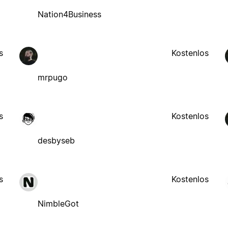
Nation4Business
s
Kostenlos
mrpugo
s
Kostenlos
desbyseb
s
Kostenlos
NimbleGot