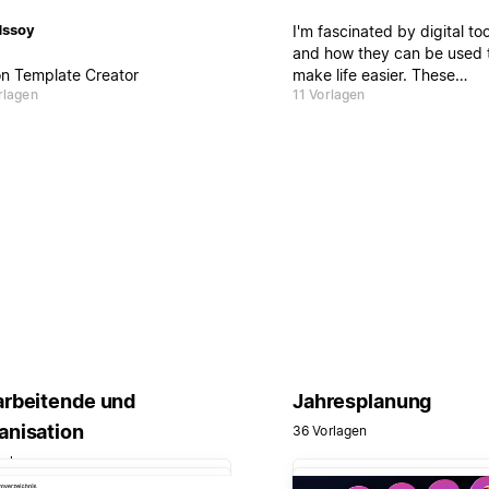
dssoy
I'm fascinated by digital too
and how they can be used 
on Template Creator
make life easier. These
rlagen
11 Vorlagen
templates are built to calm 
chaos, save you time, and 
your productivity. Easy to
customize, simple to use—
damn powerful.
arbeitende und
Jahresplanung
anisation
36 Vorlagen
orlagen