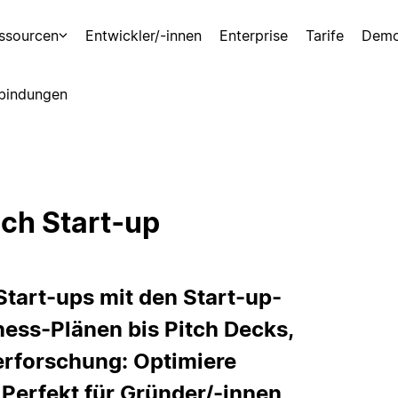
ssourcen
Entwickler/-innen
Enterprise
Tarife
Demo
bindungen
ch Start‑up
tart-ups mit den Start-up-
ess-Plänen bis Pitch Decks,
rforschung: Optimiere
Perfekt für Gründer/-innen,