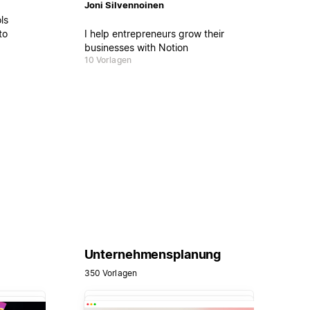
Joni Silvennoinen
ls
to
I help entrepreneurs grow their
businesses with Notion
10 Vorlagen
the
boost
 and
Unternehmensplanung
350 Vorlagen