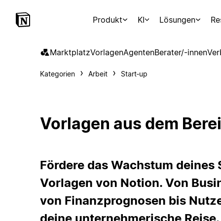
Produkt
KI
Lösungen
Re
Marktplatz
Vorlagen
Agenten
Berater/-innen
Ver
Kategorien
Arbeit
Start‑up
Vorlagen aus dem Berei
Fördere das Wachstum deines S
Vorlagen von Notion. Von Busin
von Finanzprognosen bis Nutze
deine unternehmerische Reise. 