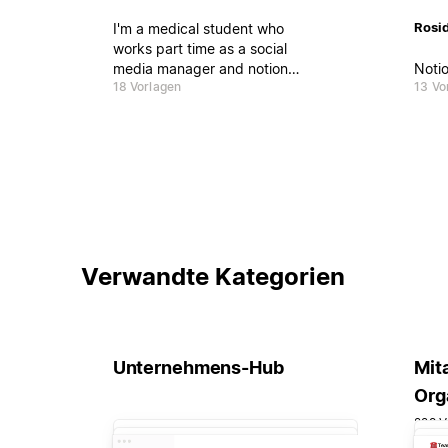
Rosi
I'm a medical student who
works part time as a social
media manager and notion
Noti
18 Vorlagen
13 Vo
creator. I have 4 years of
experience with social media
marketing and my main aim is to
help people stay productive
while learning the best
strategies for marketing,
business and social media
growth.
Verwandte Kategorien
Unternehmens-Hub
Mit
Org
229 V