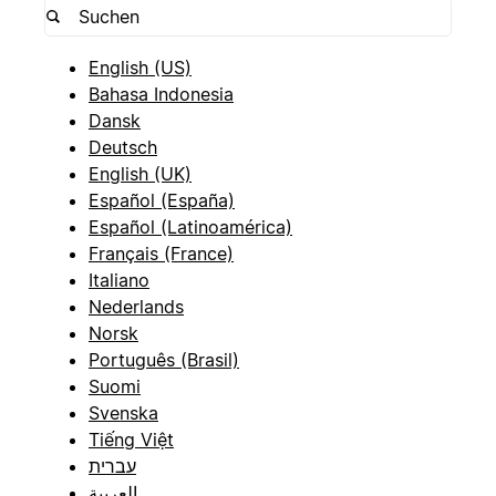
English (US)
Bahasa Indonesia
Dansk
Deutsch
English (UK)
Español (España)
Español (Latinoamérica)
Français (France)
Italiano
Nederlands
Norsk
Português (Brasil)
Suomi
Svenska
Tiếng Việt
עברית
العربية