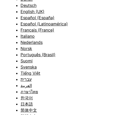
Deutsch
English (UK)
Español (España)
Español (Latinoamérica)
Français (France)
Italiano
Nederlands
Norsk
Português (Brasil)
Suomi
Svenska
Tiếng Việt
עברית
العربية
ภาษาไทย
한국어
日本語
简体中文