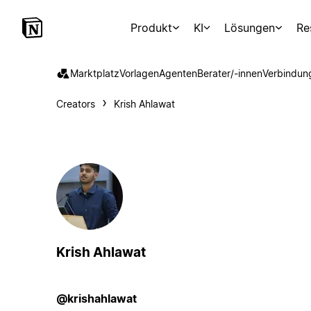
Produkt
KI
Lösungen
Re
Marktplatz
Vorlagen
Agenten
Berater/-innen
Verbindun
Creators
Krish Ahlawat
Krish Ahlawat
@krishahlawat