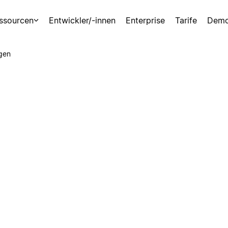
ssourcen
Entwickler/-innen
Enterprise
Tarife
Demo
gen