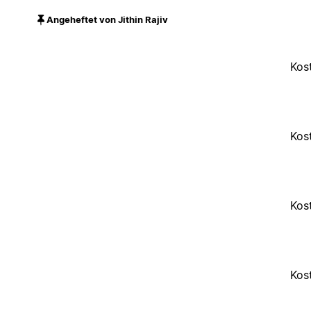
Angeheftet von Jithin Rajiv
Kos
Kos
Kos
Kos