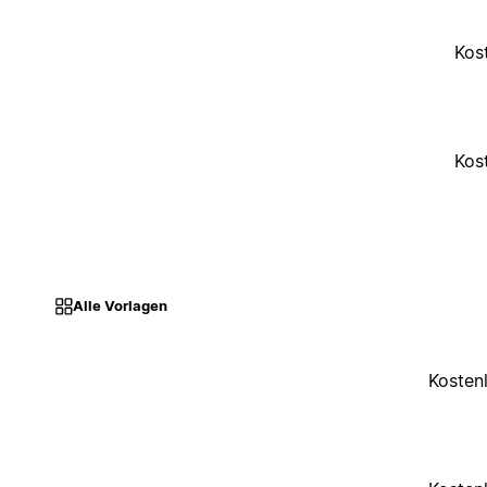
Kos
Kos
Alle Vorlagen
Kosten