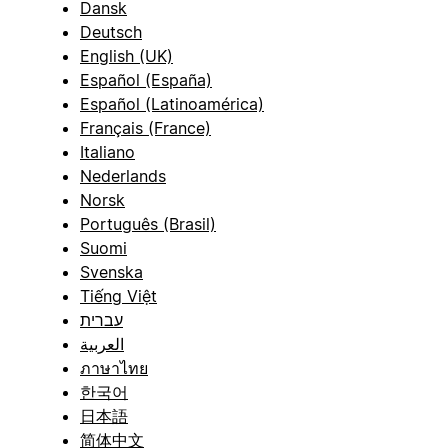
Dansk
Deutsch
English (UK)
Español (España)
Español (Latinoamérica)
Français (France)
Italiano
Nederlands
Norsk
Português (Brasil)
Suomi
Svenska
Tiếng Việt
עברית
العربية
ภาษาไทย
한국어
日本語
简体中文