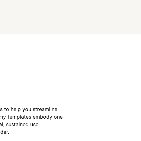
es to help you streamline
, my templates embody one
l, sustained use,
der.