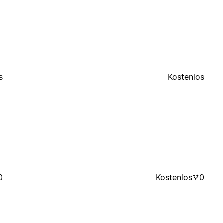
s
Kostenlos
0
Kostenlos
0