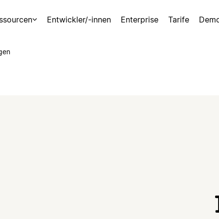
ssourcen
Entwickler/-innen
Enterprise
Tarife
Demo
gen