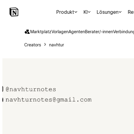
Produkt
KI
Lösungen
Re
Marktplatz
Vorlagen
Agenten
Berater/-innen
Verbindun
Creators
navhtur