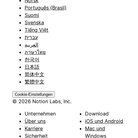
Norsk
Português (Brasil)
Suomi
Svenska
Tiếng Việt
עברית
العربية
ภาษาไทย
한국어
日本語
简体中文
繁體中文
Cookie-Einstellungen
© 2026 Notion Labs, Inc.
Unternehmen
Download
Über uns
iOS und Android
Karriere
Mac und
Sicherheit
Windows