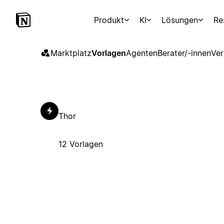
Produkt
KI
Lösungen
Re
Marktplatz
Vorlagen
Agenten
Berater/-innen
Ver
Thor
12 Vorlagen