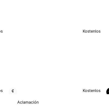
os
Kostenlos
os
Kostenlos
Aclamación