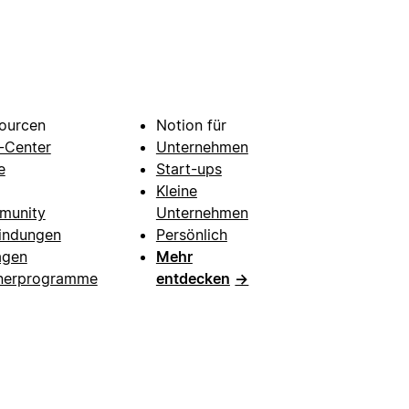
ourcen
Notion für
e-Center
Unternehmen
e
Start-ups
Kleine
munity
Unternehmen
indungen
Persönlich
agen
Mehr
nerprogramme
entdecken
→