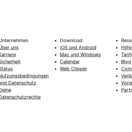
Unternehmen
Download
Ress
Über uns
iOS und Android
Hilf
Karriere
Mac und Windows
Tarif
Sicherheit
Calendar
Blog
Status
Web Clipper
Com
Nutzungsbedingungen
Verb
und Datenschutz
Vorl
Deine
Part
Datenschutzrechte