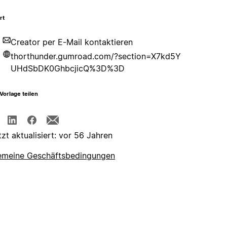
rt
Creator per E-Mail kontaktieren
thorthunder.gumroad.com/?section=X7kd5Y
UHdSbDK0GhbcjicQ%3D%3D
Vorlage teilen
tzt aktualisiert: vor 56 Jahren
emeine Geschäftsbedingungen