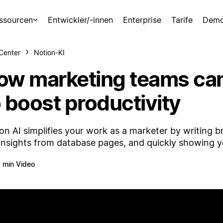
ssourcen
Entwickler/-innen
Enterprise
Tarife
Demo
-Center
Notion-KI
ow marketing teams can
o boost productivity
on AI simplifies your work as a marketer by writing 
insights from database pages, and quickly showing y
 min Video