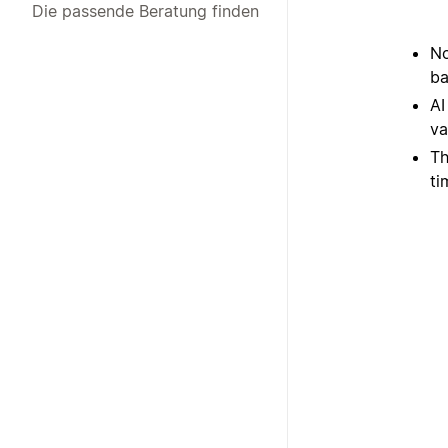
Die passende Beratung finden
No
ba
AI
va
Th
ti