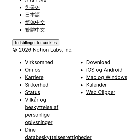
한국어
日本語
简体中文
繁體中文
Indstillinger for cookies
© 2026 Notion Labs, Inc.
Virksomhed
Download
Om os
iOS og Android
Karriere
Mac og Windows
Sikkerhed
Kalender
Status
Web Clipper
Vilkår og
beskyttelse af
personlige
oplysninger
Dine
databeskyttelsesrettigheder