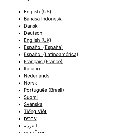
English (US)
Bahasa Indonesia
Dansk
Deutsch
English (UK)
Español (España)
Español (Latinoamérica)
Français (France)
Italiano
Nederlands
Norsk
Português (Brasil)
Suomi
Svenska
Tiếng Việt
עברית
العربية
ภาษาไทย