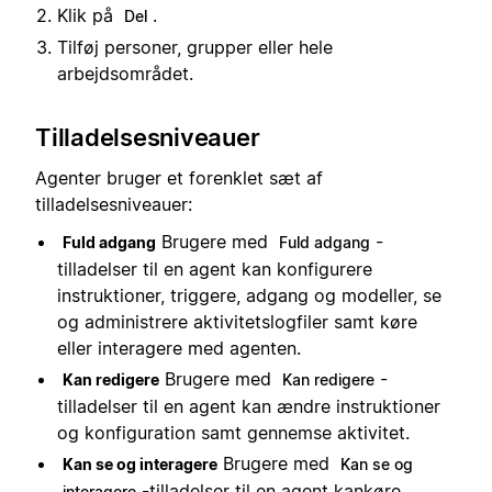
Klik på
.
Del
Tilføj personer, grupper eller hele
arbejdsområdet.
Tilladelsesniveauer
Agenter bruger et forenklet sæt af
tilladelsesniveauer:
Brugere med
-
Fuld adgang
Fuld adgang
tilladelser til en agent kan konfigurere
instruktioner, triggere, adgang og modeller, se
og administrere aktivitetslogfiler samt køre
eller interagere med agenten.
Brugere med
-
Kan redigere
Kan redigere
tilladelser til en agent kan ændre instruktioner
og konfiguration samt gennemse aktivitet.
Brugere med
Kan se og interagere
Kan se og
-tilladelser til en agent kan
køre
interagere