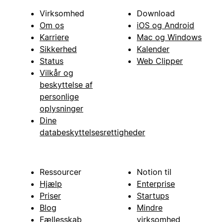
Virksomhed
Download
Om os
iOS og Android
Karriere
Mac og Windows
Sikkerhed
Kalender
Status
Web Clipper
Vilkår og
beskyttelse af
personlige
oplysninger
Dine
databeskyttelsesrettigheder
Ressourcer
Notion til
Hjælp
Enterprise
Priser
Startups
Blog
Mindre
Fællesskab
virksomhed