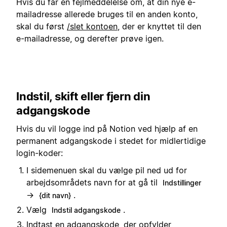
Hvis du får en fejlmeddelelse om, at din nye e-
mailadresse allerede bruges til en anden konto,
skal du først
/slet kontoen
, der er knyttet til den
e-mailadresse, og derefter prøve igen.
Indstil, skift eller fjern din
adgangskode
Hvis du vil logge ind på Notion ved hjælp af en
permanent adgangskode i stedet for midlertidige
login-koder:
I sidemenuen skal du vælge pil ned ud for
arbejdsområdets navn for at gå til
Indstillinger
→
.
{dit navn}
Vælg
.
Indstil adgangskode
Indtast en adgangskode, der opfylder