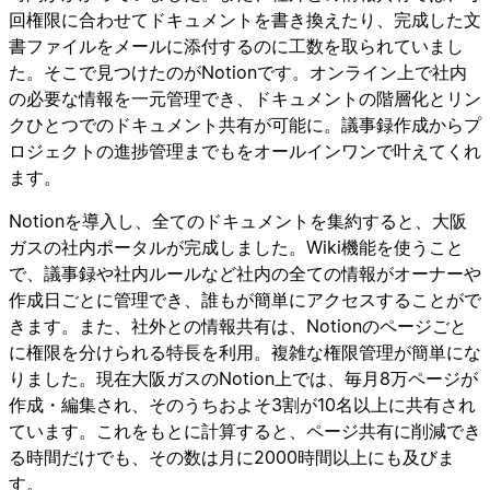
回権限に合わせてドキュメントを書き換えたり、完成した文
書ファイルをメールに添付するのに工数を取られていまし
た。そこで見つけたのがNotionです。オンライン上で社内
の必要な情報を一元管理でき、ドキュメントの階層化とリン
クひとつでのドキュメント共有が可能に。議事録作成からプ
ロジェクトの進捗管理までもをオールインワンで叶えてくれ
ます。
Notionを導入し、全てのドキュメントを集約すると、大阪
ガスの社内ポータルが完成しました。Wiki機能を使うこと
で、議事録や社内ルールなど社内の全ての情報がオーナーや
作成日ごとに管理でき、誰もが簡単にアクセスすることがで
きます。また、社外との情報共有は、Notionのページごと
に権限を分けられる特長を利用。複雑な権限管理が簡単にな
りました。現在大阪ガスのNotion上では、毎月8万ページが
作成・編集され、そのうちおよそ3割が10名以上に共有され
ています。これをもとに計算すると、ページ共有に削減でき
る時間だけでも、その数は月に2000時間以上にも及びま
す。