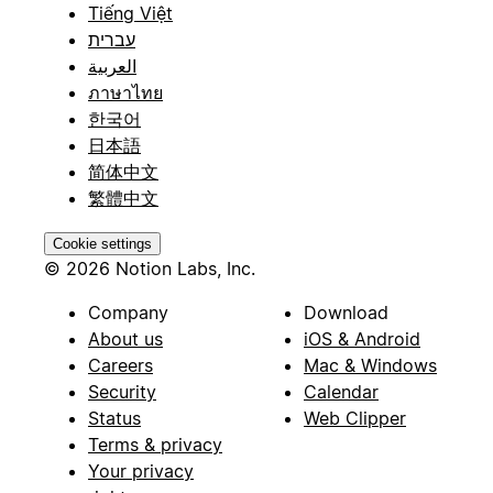
Tiếng Việt
עברית
العربية
ภาษาไทย
한국어
日本語
简体中文
繁體中文
Cookie settings
© 2026 Notion Labs, Inc.
Company
Download
About us
iOS & Android
Careers
Mac & Windows
Security
Calendar
Status
Web Clipper
Terms & privacy
Your privacy