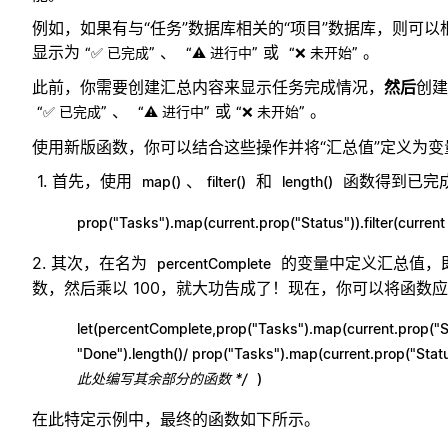
例如，如果有与“任务”数据库相关的“项目”数据库，则可
显示为
、
或
。
“✅ 已完成”
“⚠️ 进行中”
“❌ 未开始”
此前，你需要创建汇总内容来显示任务完成情况，
然后
创建
、
或
。
“✅ 已完成”
“⚠️ 进行中”
“❌ 未开始”
使用新版函数，你可以结合这些操作并将“汇总值”定义为变
首先，使用
、
和
函数得到已完
map()
filter()
length()
prop("Tasks").map(current.prop("Status")).filter(current
2. 其次，在名为
的变量中定义汇总值，
percentComplete
数，然后乘以 100，就大功告成了！现在，你可以将函数
let(percentComplete,prop("Tasks").map(current.prop("Sta
"Done").length()/ prop("Tasks").map(current.prop("Statu
此处编写其余部分的函数 */
)
在此特定示例中，最终的函数如下所示。