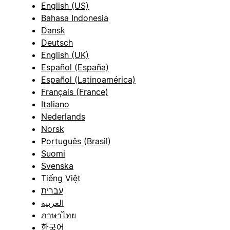
English (US)
Bahasa Indonesia
Dansk
Deutsch
English (UK)
Español (España)
Español (Latinoamérica)
Français (France)
Italiano
Nederlands
Norsk
Português (Brasil)
Suomi
Svenska
Tiếng Việt
עברית
العربية
ภาษาไทย
한국어