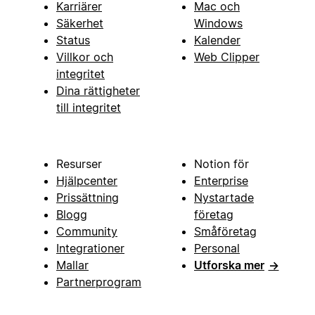
Karriärer
Mac och
Säkerhet
Windows
Status
Kalender
Villkor och
Web Clipper
integritet
Dina rättigheter
till integritet
Resurser
Notion för
Hjälpcenter
Enterprise
Prissättning
Nystartade
Blogg
företag
Community
Småföretag
Integrationer
Personal
Mallar
Utforska mer
→
Partnerprogram