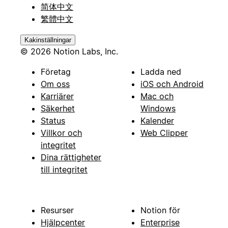
简体中文
繁體中文
Kakinställningar
© 2026 Notion Labs, Inc.
Företag
Ladda ned
Om oss
iOS och Android
Karriärer
Mac och
Säkerhet
Windows
Status
Kalender
Villkor och
Web Clipper
integritet
Dina rättigheter
till integritet
Resurser
Notion för
Hjälpcenter
Enterprise