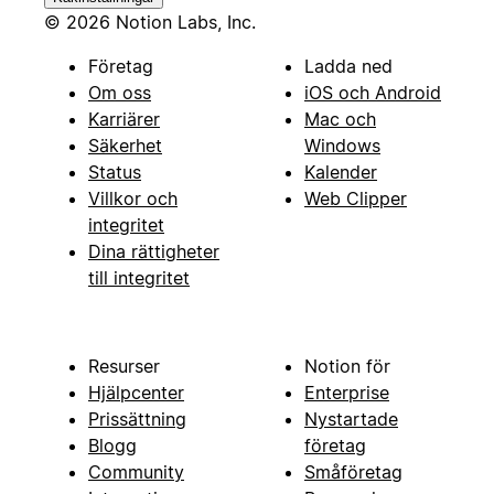
© 2026 Notion Labs, Inc.
Företag
Ladda ned
Om oss
iOS och Android
Karriärer
Mac och
Säkerhet
Windows
Status
Kalender
Villkor och
Web Clipper
integritet
Dina rättigheter
till integritet
Resurser
Notion för
Hjälpcenter
Enterprise
Prissättning
Nystartade
Blogg
företag
Community
Småföretag