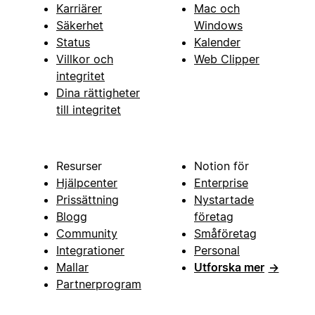
Karriärer
Mac och
Säkerhet
Windows
Status
Kalender
Villkor och
Web Clipper
integritet
Dina rättigheter
till integritet
Resurser
Notion för
Hjälpcenter
Enterprise
Prissättning
Nystartade
Blogg
företag
Community
Småföretag
Integrationer
Personal
Mallar
Utforska mer
→
Partnerprogram