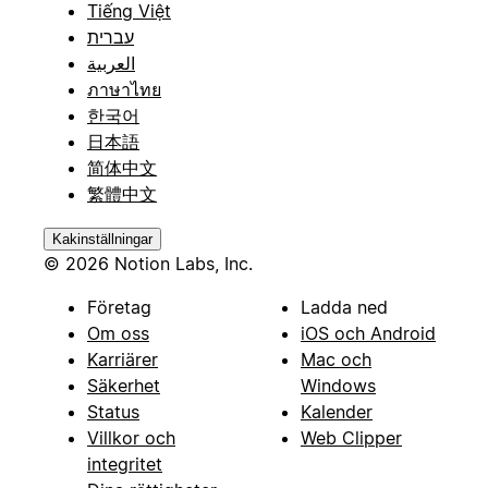
Tiếng Việt
עברית
العربية
ภาษาไทย
한국어
日本語
简体中文
繁體中文
Kakinställningar
© 2026 Notion Labs, Inc.
Företag
Ladda ned
Om oss
iOS och Android
Karriärer
Mac och
Säkerhet
Windows
Status
Kalender
Villkor och
Web Clipper
integritet