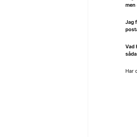
men d
Jag 
post
Vad 
såda
Har 