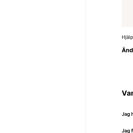
Hjäl
Änd
Van
Jag 
Jag 