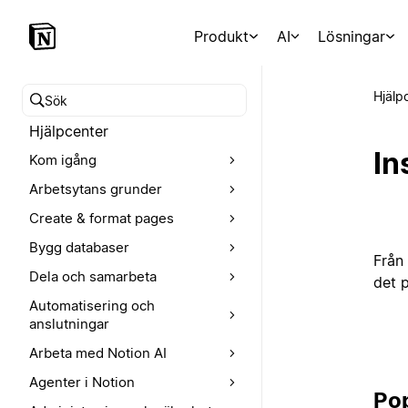
Produkt
AI
Lösningar
Hjälp
Sök i hjälpcentret
Hjälpcenter
In
Kom igång
Arbetsytans grunder
Create & format pages
Bygg databaser
Från 
Dela och samarbeta
det p
Automatisering och
anslutningar
Arbeta med Notion AI
Agenter i Notion
Po