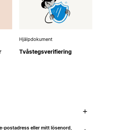
Hjälpdokument
r
Tvåstegsverifiering
e-postadress eller mitt lösenord,