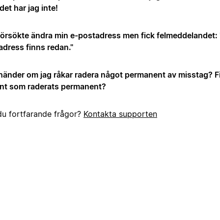
et har jag inte!
försökte ändra min e-postadress men fick felmeddelandet
adress finns redan."
händer om jag råkar radera något permanent av misstag? Fin
nt som raderats permanent?
du fortfarande frågor?
Kontakta supporten