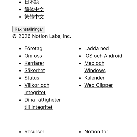
日本語
简体中文
繁體中文
Kakinställningar
© 2026 Notion Labs, Inc.
Företag
Ladda ned
Om oss
iOS och Android
Karriärer
Mac och
Säkerhet
Windows
Status
Kalender
Villkor och
Web Clipper
integritet
Dina rättigheter
till integritet
Resurser
Notion för