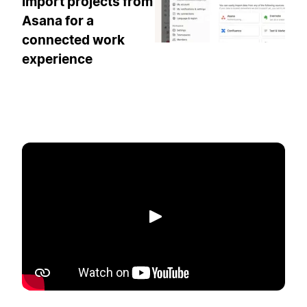
Import projects from
Asana for a
connected work
experience
Spela upp