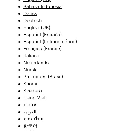
Bahasa Indonesia
Dansk
Deutsch
English (UK)
Español (España)
Español (Latinoamérica)
Français (France)
Italiano
Nederlands
Norsk
Português (Brasil)
Suomi
Svenska
Tiếng Việt
עברית
العربية
ภาษาไทย
한국어