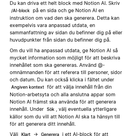
Du kan driva ett helt block med Notion AI. Skriv
på en sida och ge Notion AI en
/AI-block
instruktion om vad den ska generera. Detta kan
exempelvis vara anpassad utdata, en
sammanfattning av sidan du befinner dig på eller
huvudpunkter från sidan du befinner dig på.
Om du vill ha anpassad utdata, ge Notion AI så
mycket information som möjligt för att beskriva
innehållet som ska genereras. Använd @-
omnämnanden för att referera till personer, sidor
och datum. Du kan också klicka i fältet under
för att välja innehåll från din
Angiven kontext
Notion-arbetsyta och alla anslutna appar som
Notion AI främst ska använda för att generera
innehåll. Under
, välj eventuella ytterligare
Sök
källor som du vill att Notion AI ska ta hänsyn till
för att generera ditt innehåll.
Välj
→
i ett AI-block för att
Klart
Generera