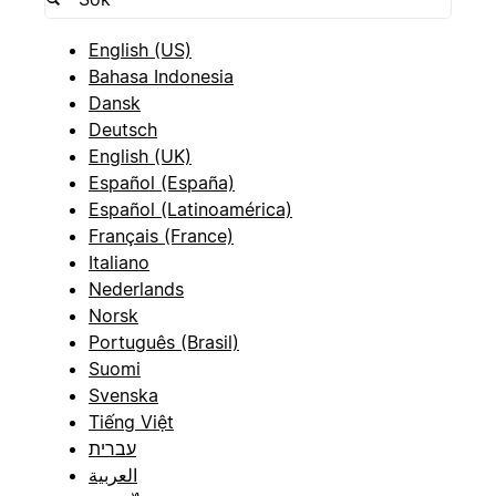
English (US)
Bahasa Indonesia
Dansk
Deutsch
English (UK)
Español (España)
Español (Latinoamérica)
Français (France)
Italiano
Nederlands
Norsk
Português (Brasil)
Suomi
Svenska
Tiếng Việt
עברית
العربية