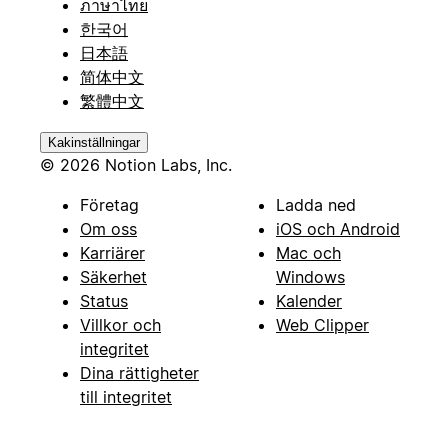
ภาษาไทย
한국어
日本語
简体中文
繁體中文
Kakinställningar
© 2026 Notion Labs, Inc.
Företag
Ladda ned
Om oss
iOS och Android
Karriärer
Mac och
Säkerhet
Windows
Status
Kalender
Villkor och
Web Clipper
integritet
Dina rättigheter
till integritet