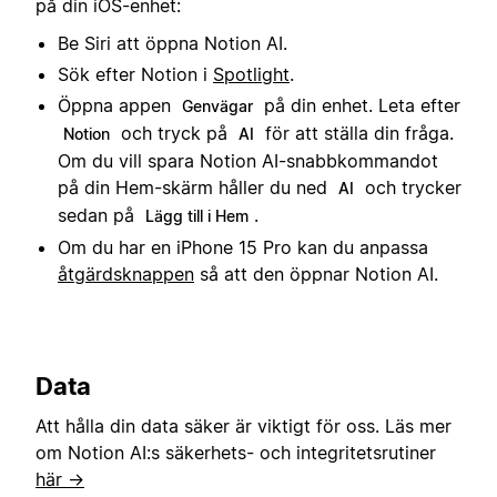
på din iOS-enhet:
Be Siri att öppna Notion AI.
Sök efter Notion i
Spotlight
.
Öppna appen
på din enhet. Leta efter
Genvägar
och tryck på
för att ställa din fråga.
Notion
AI
Om du vill spara Notion AI-snabbkommandot
på din Hem-skärm håller du ned
och trycker
AI
sedan på
.
Lägg till i Hem
Om du har en iPhone 15 Pro kan du anpassa
åtgärdsknappen
så att den öppnar Notion AI.
Data
Att hålla din data säker är viktigt för oss. Läs mer
om Notion AI:s säkerhets- och integritetsrutiner
här →