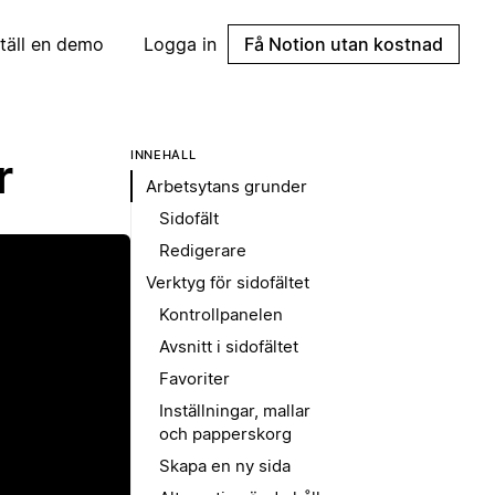
täll en demo
Logga in
Få Notion utan kostnad
INNEHÅLL
r
Arbetsytans grunder
Sidofält
Redigerare
Verktyg för sidofältet
Kontrollpanelen
Avsnitt i sidofältet
Favoriter
Inställningar, mallar
p
och papperskorg
Skapa en ny sida