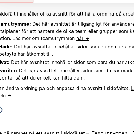
sidofält innehåller olika avsnitt för att hålla ordning på arbe
eamutrymme:
Det här avsnittet är tillgängligt för använda
talplaner för att hantera de olika team eller grupper som k
tion. Läs mer om teamutrymmen
här →
lade:
Det här avsnittet innehåller sidor som du och utvalda
betsyta har åtkomst till.
ivat:
Det här avsnittet innehåller sidor som bara du har åtkom
voriter:
Det här avsnittet innehåller sidor som du har mark
voriter så att du enkelt kan hitta dem.
an ändra ordning på och anpassa dina avsnitt i sidofältet.
L
keln →
:
a på namnet på ett avsnitt i sidofältet –
,
Teamutrymmen