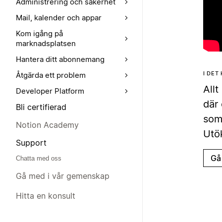
Administrering och säkerhet
Mail, kalender och appar
Kom igång på
marknadsplatsen
Hantera ditt abonnemang
I DET
Åtgärda ett problem
Allt
Developer Platform
där 
Bli certifierad
som 
Notion Academy
Utö
Support
Gå 
Chatta med oss
Gå med i vår gemenskap
Hitta en konsult