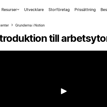
Resurser
Utvecklare
Storföretag
Prissättning
Bes
center
Grunderna i Notion
troduktion till arbetsyto
Spela up