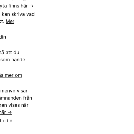
yta finns här →
n kan skriva vad
kt.
Mer
din
så att du
d som hände
äs mer om
r menyn visar
nämnanden från
ken visas när
 här →
 i din