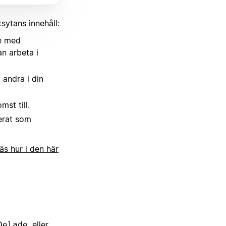
tsytans innehåll:
re med
an arbeta i
 andra i din
st till.
erat som
äs hur i den här
eller
Delade