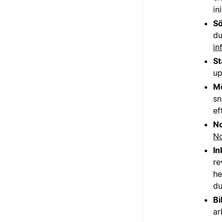
in
Sö
du
in
St
u
M
sn
ef
No
No
In
re
he
du
Bi
ar