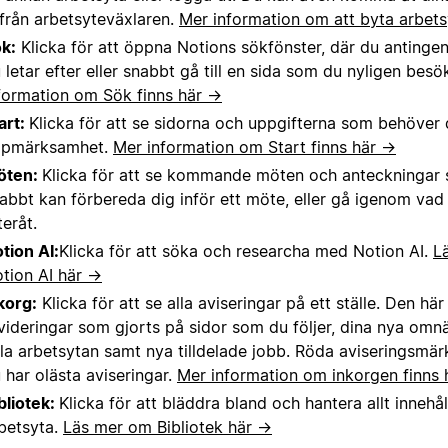
ifrån arbetsyteväxlaren.
Mer information om att byta arbets
k:
Klicka för att öppna Notions sökfönster, där du antinge
 letar efter eller snabbt gå till en sida som du nyligen besö
formation om Sök finns här →
art:
Klicka för att se sidorna och uppgifterna som behöver 
ppmärksamhet.
Mer information om Start finns här →
öten:
Klicka för att se kommande möten och anteckningar 
abbt kan förbereda dig inför ett möte, eller gå igenom va
teråt.
tion AI:
Klicka för att söka och researcha med Notion AI.
L
tion AI här →
korg:
Klicka för att se alla aviseringar på ett ställe. Den hä
videringar som gjorts på sidor som du följer, dina nya om
la arbetsytan samt nya tilldelade jobb. Röda aviseringsmär
 har olästa aviseringar.
Mer information om inkorgen finns
bliotek:
Klicka för att bläddra bland och hantera allt innehåll
betsyta.
Läs mer om Bibliotek här →