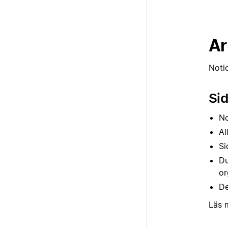
Ar
Notio
Sid
No
Al
Si
Du
or
De
Läs m