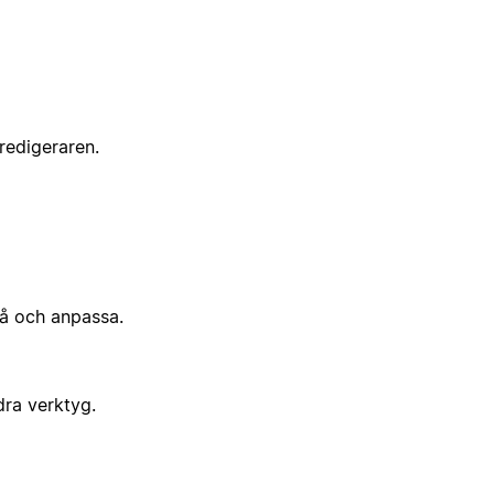
 redigeraren.
på och anpassa.
dra verktyg.