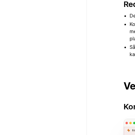
Re
De
Ko
me
pl
Så
ka
Ve
Kon