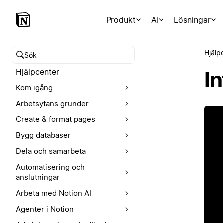
Produkt
AI
Lösningar
Hjälp
Sök i hjälpcentret
Hjälpcenter
In
Kom igång
Arbetsytans grunder
Create & format pages
Bygg databaser
Dela och samarbeta
Automatisering och
anslutningar
Arbeta med Notion AI
Agenter i Notion