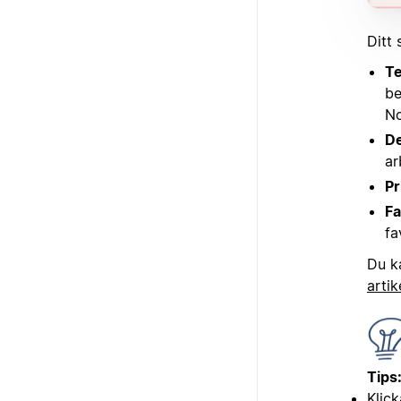
Ditt 
T
be
No
De
ar
Pr
Fa
fa
Du k
arti
Tips
Klick