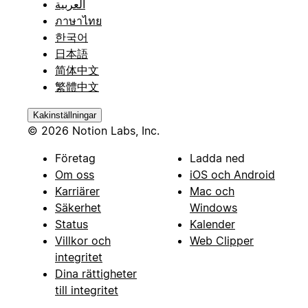
العربية
ภาษาไทย
한국어
日本語
简体中文
繁體中文
Kakinställningar
© 2026 Notion Labs, Inc.
Företag
Ladda ned
Om oss
iOS och Android
Karriärer
Mac och
Säkerhet
Windows
Status
Kalender
Villkor och
Web Clipper
integritet
Dina rättigheter
till integritet