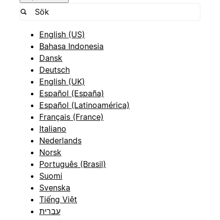
English (US)
Bahasa Indonesia
Dansk
Deutsch
English (UK)
Español (España)
Español (Latinoamérica)
Français (France)
Italiano
Nederlands
Norsk
Português (Brasil)
Suomi
Svenska
Tiếng Việt
עברית